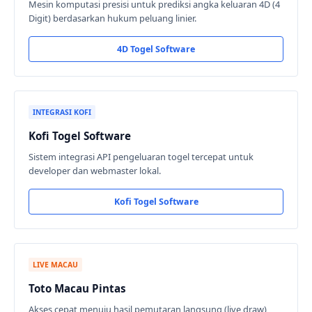
Mesin komputasi presisi untuk prediksi angka keluaran 4D (4
Digit) berdasarkan hukum peluang linier.
4D Togel Software
INTEGRASI KOFI
Kofi Togel Software
Sistem integrasi API pengeluaran togel tercepat untuk
developer dan webmaster lokal.
Kofi Togel Software
LIVE MACAU
Toto Macau Pintas
Akses cepat menuju hasil pemutaran langsung (live draw)