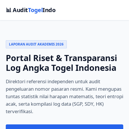
📊 Audit
Togel
Indo
LAPORAN AUDIT AKADEMIS 2026
Portal Riset & Transparansi
Log Angka Togel Indonesia
Direktori referensi independen untuk audit
pengeluaran nomor pasaran resmi. Kami mengupas
tuntas statistik nilai harapan matematis, teori entropi
acak, serta kompilasi log data (SGP, SDY, HK)
terverifikasi.