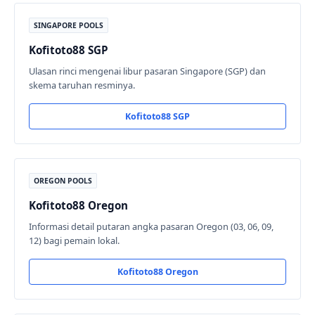
SINGAPORE POOLS
Kofitoto88 SGP
Ulasan rinci mengenai libur pasaran Singapore (SGP) dan
skema taruhan resminya.
Kofitoto88 SGP
OREGON POOLS
Kofitoto88 Oregon
Informasi detail putaran angka pasaran Oregon (03, 06, 09,
12) bagi pemain lokal.
Kofitoto88 Oregon