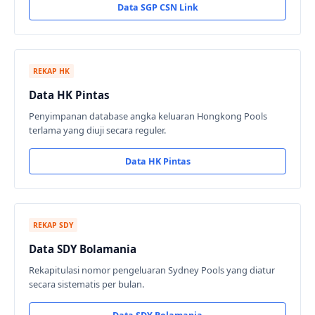
Data SGP CSN Link
REKAP HK
Data HK Pintas
Penyimpanan database angka keluaran Hongkong Pools
terlama yang diuji secara reguler.
Data HK Pintas
REKAP SDY
Data SDY Bolamania
Rekapitulasi nomor pengeluaran Sydney Pools yang diatur
secara sistematis per bulan.