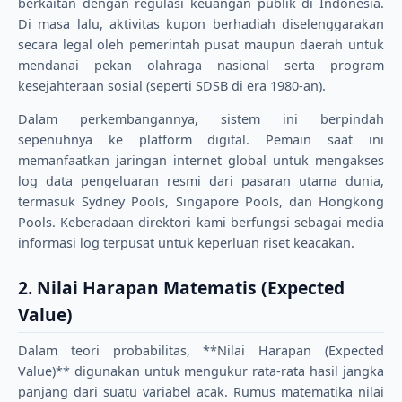
berkaitan dengan regulasi keuangan publik di Indonesia.
Di masa lalu, aktivitas kupon berhadiah diselenggarakan
secara legal oleh pemerintah pusat maupun daerah untuk
mendanai pekan olahraga nasional serta program
kesejahteraan sosial (seperti SDSB di era 1980-an).
Dalam perkembangannya, sistem ini berpindah
sepenuhnya ke platform digital. Pemain saat ini
memanfaatkan jaringan internet global untuk mengakses
log data pengeluaran resmi dari pasaran utama dunia,
termasuk Sydney Pools, Singapore Pools, dan Hongkong
Pools. Keberadaan direktori kami berfungsi sebagai media
informasi log terpusat untuk keperluan riset keacakan.
2. Nilai Harapan Matematis (Expected
Value)
Dalam teori probabilitas, **Nilai Harapan (Expected
Value)** digunakan untuk mengukur rata-rata hasil jangka
panjang dari suatu variabel acak. Rumus matematika nilai