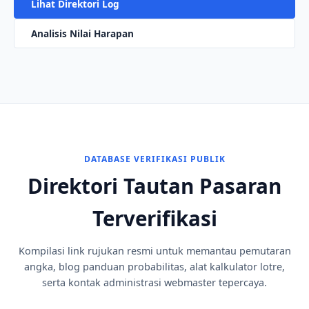
Lihat Direktori Log
Analisis Nilai Harapan
DATABASE VERIFIKASI PUBLIK
Direktori Tautan Pasaran
Terverifikasi
Kompilasi link rujukan resmi untuk memantau pemutaran
angka, blog panduan probabilitas, alat kalkulator lotre,
serta kontak administrasi webmaster tepercaya.