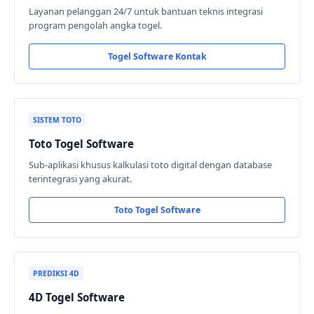
Layanan pelanggan 24/7 untuk bantuan teknis integrasi
program pengolah angka togel.
Togel Software Kontak
SISTEM TOTO
Toto Togel Software
Sub-aplikasi khusus kalkulasi toto digital dengan database
terintegrasi yang akurat.
Toto Togel Software
PREDIKSI 4D
4D Togel Software