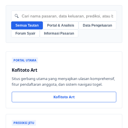
🔍
Semua Tautan
Portal & Analisis
Data Pengeluaran
Forum Syair
Informasi Pasaran
PORTAL UTAMA
Kofitoto Art
Situs gerbang utama yang menyajikan ulasan komprehensif,
fitur pendaftaran anggota, dan sistem navigasi togel.
Kofitoto Art
PREDIKSI JITU