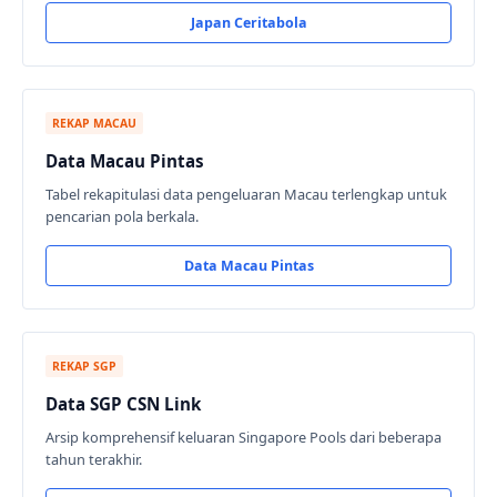
Japan Ceritabola
REKAP MACAU
Data Macau Pintas
Tabel rekapitulasi data pengeluaran Macau terlengkap untuk
pencarian pola berkala.
Data Macau Pintas
REKAP SGP
Data SGP CSN Link
Arsip komprehensif keluaran Singapore Pools dari beberapa
tahun terakhir.