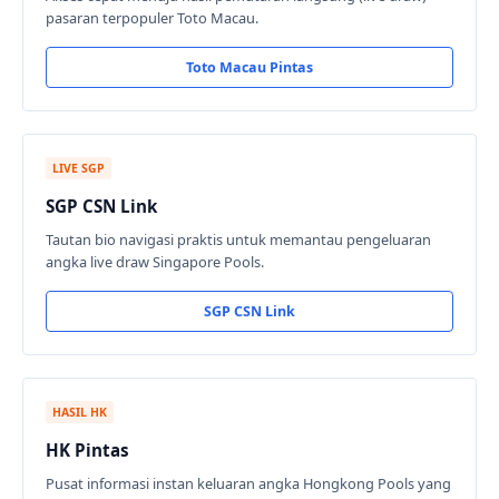
pasaran terpopuler Toto Macau.
Toto Macau Pintas
LIVE SGP
SGP CSN Link
Tautan bio navigasi praktis untuk memantau pengeluaran
angka live draw Singapore Pools.
SGP CSN Link
HASIL HK
HK Pintas
Pusat informasi instan keluaran angka Hongkong Pools yang