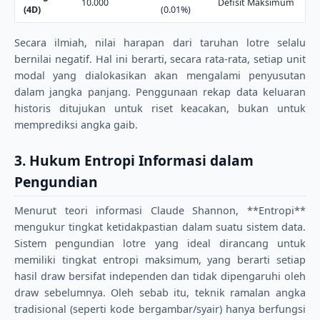
10.000
Defisit Maksimum
(4D)
(0.01%)
Secara ilmiah, nilai harapan dari taruhan lotre selalu
bernilai negatif. Hal ini berarti, secara rata-rata, setiap unit
modal yang dialokasikan akan mengalami penyusutan
dalam jangka panjang. Penggunaan rekap data keluaran
historis ditujukan untuk riset keacakan, bukan untuk
memprediksi angka gaib.
3. Hukum Entropi Informasi dalam
Pengundian
Menurut teori informasi Claude Shannon, **Entropi**
mengukur tingkat ketidakpastian dalam suatu sistem data.
Sistem pengundian lotre yang ideal dirancang untuk
memiliki tingkat entropi maksimum, yang berarti setiap
hasil draw bersifat independen dan tidak dipengaruhi oleh
draw sebelumnya. Oleh sebab itu, teknik ramalan angka
tradisional (seperti kode bergambar/syair) hanya berfungsi