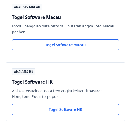
ANALISIS MACAU
Togel Software Macau
Modul pengolah data historis 5 putaran angka Toto Macau
per hari.
Togel Software Macau
ANALISIS HK
Togel Software HK
Aplikasi visualisasi data tren angka keluar di pasaran
Hongkong Pools terpopuler.
Togel Software HK